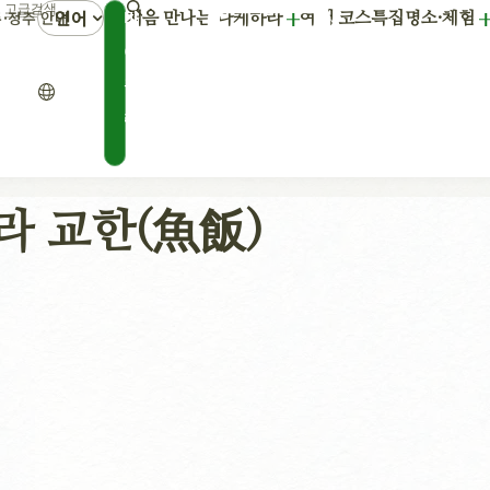
언어
마
·정주 안내
처음 만나는 다케하라
여행 코스
특집
명소·체험
이
플
랜
라 교한(魚飯)