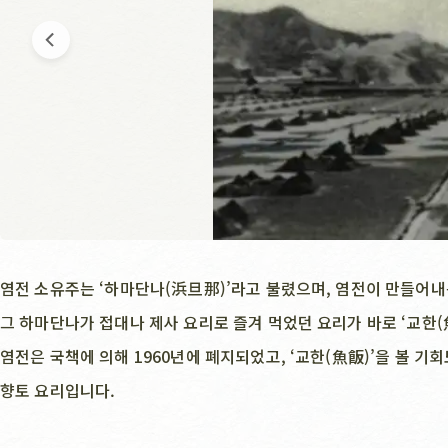
염전 소유주는 ‘하마단나(浜旦那)’라고 불렸으며, 염전이 만들어
그 하마단나가 접대나 제사 요리로 즐겨 먹었던 요리가 바로 ‘교한(
염전은 국책에 의해 1960년에 폐지되었고, ‘교한(魚飯)’을 볼 
향토 요리입니다.