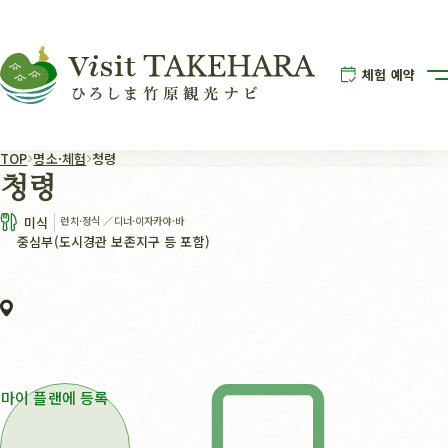
체험 예약
TOP
명소·체험
청령
청령
미식
런치·정식
／
디너·이자카야·바
중심부(도시경관 보존지구 등 포함)
마이 플랜에 등록