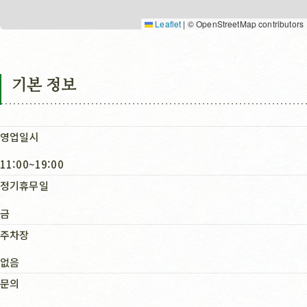
Leaflet
|
© OpenStreetMap contributors
기본 정보
영업일시
11:00~19:00
정기휴무일
금
주차장
없음
문의