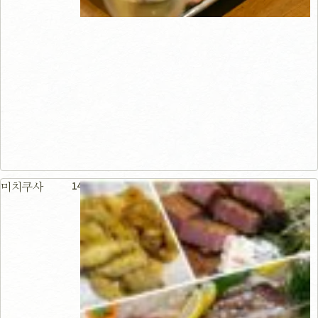
141m
미치쿠사