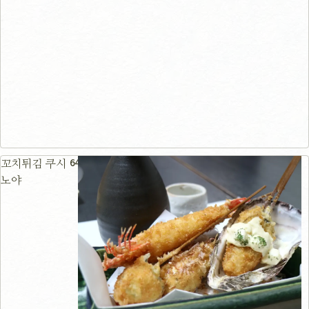
64m
꼬치튀김 쿠시
노야