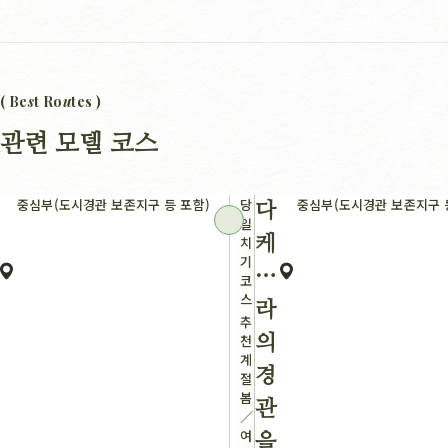
( Be
s
t Ro
u
tes )
관련 모델 코스
중심부(도시경관 보존지구 등 포함)
당
중심부(도시경관 보존지구 
다
일
치
케
기
하
코
스
라
추
천
의
계
경
절：
봄
관
／
여
을