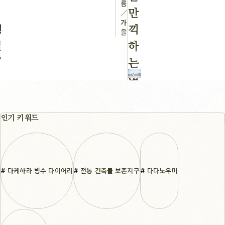
름
／
만
가
!
끽
을
힐
하
’
는
여
행
인기 키워드
다케하라 빙수 다이어리
전통 건축물 보존지구
다다노우미