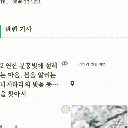
TEL：0846-22-1211
관련 기사
다케하라 벚꽃 여행
체감
2 연한 분홍빛에 설레
는 마음. 봄을 알리는
다케하라의 벚꽃 풍경
을 찾아서