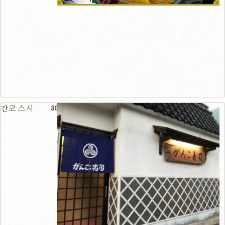
88m
간코 스시