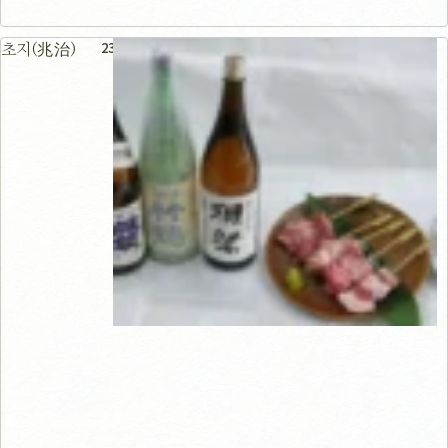
23m
초지(兆治)