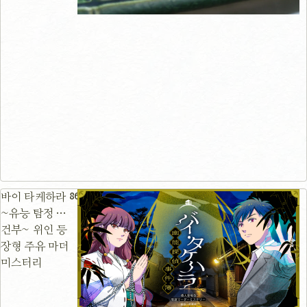
86m
바이 타케하라
~유능 탐정 사
건부~ 위인 등
장형 주유 마더
미스터리