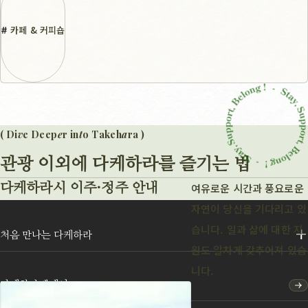
카페 & 커피숍
( Di
v
e Deep
e
r in
t
o Takeh
a
ra )
관광 이외에 다케하라를 즐기는 법
여유로운 시간과 풍요로운
다케하라시 이주·정주 안내
자연이 당신을 기다리고 있
습니다. 일과 삶에 대한 지
처음 만나는 다케하라
원도 알차게 갖추어져 있습
니다.
다케하라텐케이