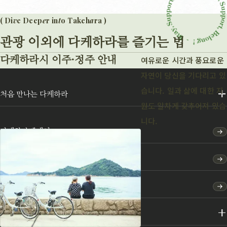
( Di
v
e Deep
e
r in
t
o Takeh
a
ra )
관광 이외에 다케하라를 즐기는 법
여유로운 시간과 풍요로운
다케하라시 이주·정주 안내
자연이 당신을 기다리고 있
습니다. 일과 삶에 대한 지
처음 만나는 다케하라
원도 알차게 갖추어져 있습
니다.
다케하라텐케이
여행 코스
특집
명소·체험