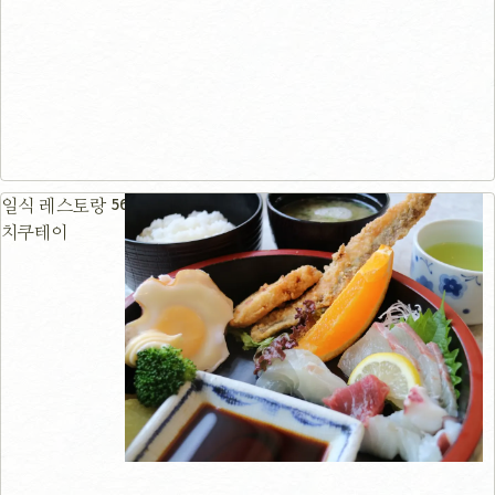
56m
일식 레스토랑
치쿠테이