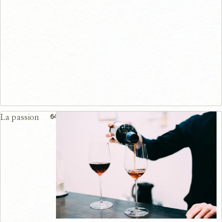
64m
La passion