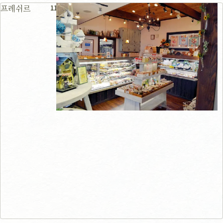
111m
프레쉬르