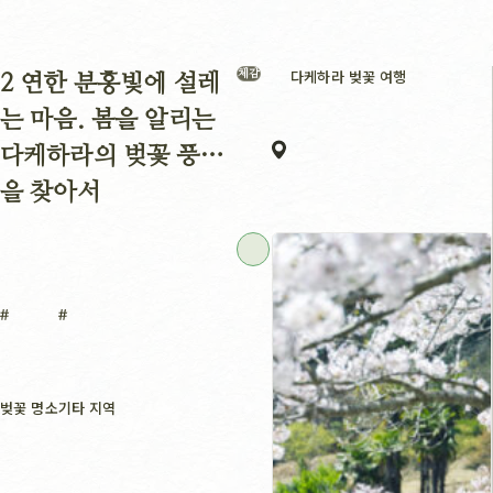
다케하라 벚꽃 여행
체감
2 연한 분홍빛에 설레
는 마음. 봄을 알리는
다케하라의 벚꽃 풍경
을 찾아서
벚꽃 명소
기타 지역