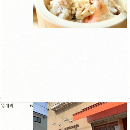
92m
몽셰리