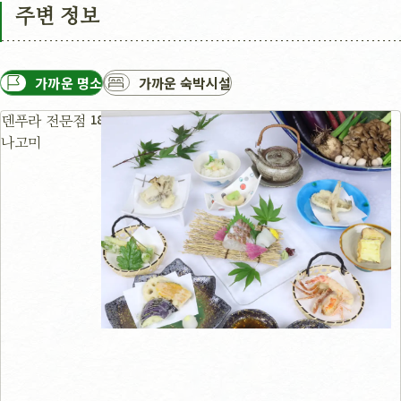
주변 정보
가까운 명소
가까운 숙박시설
18m
덴푸라 전문점
나고미