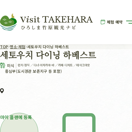
체험 예약
TOP
명소·체험
세토우치 다이닝 하베스트
세토우치 다이닝 하베스트
미식
런치·정식
／
디너·이자카야·바
／
카페·디저트
／
테이크아웃
중심부(도시경관 보존지구 등 포함)
마이 플랜에 등록