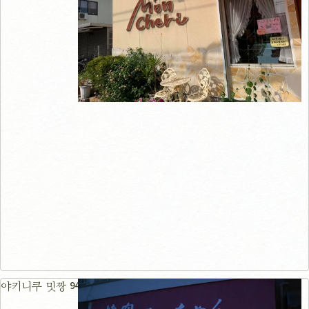
94m
야키니쿠 밋짱