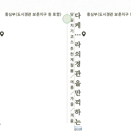
중심부(도시경관 보존지구 등 포함)
당
중심부(도시경관 보존지구 
다
일
치
케
기
하
코
스
라
추
천
의
계
경
절：
봄
관
／
여
을
름
／
만
가
끽
을
／
하
겨
울
,
는