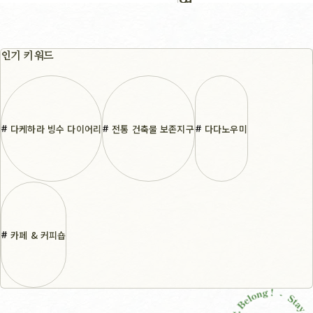
여
행
인기 키워드
,
다케하라 빙수 다이어리
전통 건축물 보존지구
다다노우미
카페 & 커피숍