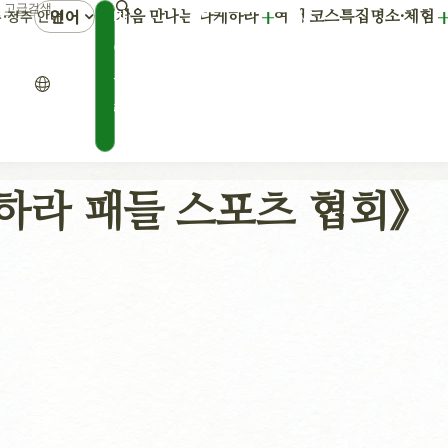
언어
마
·정주 안내
처음 만나는 다케하라
여행 코스
특집
명소·체험
이
플
랜
하라 패들 스포츠 협회》