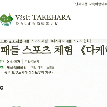
단체여행·교육여행
이주
TOP
명소·체험
패들 스포츠 체험 《다케하라 패들 스포츠 협회》
패들 스포츠 체험 《다케
명소·경관
자연·경승지
체험·액티비티
자연·야외
／
스포츠
동부(오쿠노시마·다다노우미 지구)