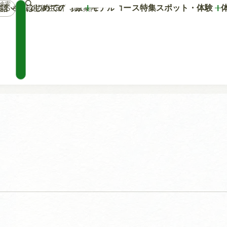
はじめての竹原
モデルコース
特集
スポット・体験
語
マ
ふるさと納税
移住定住のご案内
イ
プ
ラ
ン