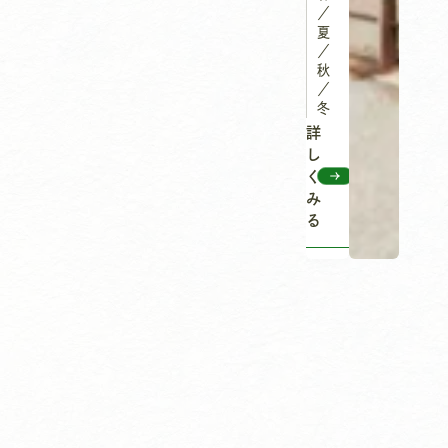
／
夏
／
秋
／
冬
詳
し
く
み
る