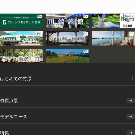
PR
PR
PR
PR
PR
PR
PR
PR
はじめての竹原
竹原点景
モデルコース
特集