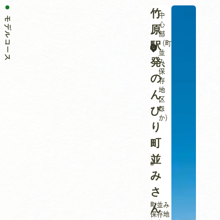
竹
中
モデルコース
心
原
部
（町
駅
並
発、
み
保
の
存
地
ん
区
び
ほ
か）
り
町
並
み
さ
町並み
ん
保存地