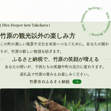
v
e
t
a
( Di
e Deep
r in
o Takeh
ra )
竹原の観光以外の楽しみ方
この町の美しい風景や文化を未来へつなぐために。あなたの関わ
りが、竹原の新しい物語を紡ぎます。
ふるさと納税で、竹原の笑顔が増える
あなたの想いが、子供たちの笑顔や町の活力に変わります。
返礼品で竹原の恵みもお楽しみください。
竹原市のふるさと納税