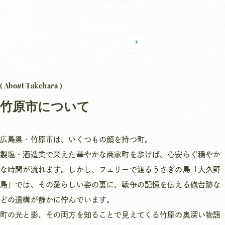
mm
atio
( Acco
od
n )
宿泊施設
詳しくみる
u
r
( Abo
t Takeha
a )
竹原市について
広島県・竹原市は、いくつもの顔を持つ町。
製塩・酒造業で栄えた華やかな商家町を歩けば、心安らぐ穏やか
な時間が流れます。しかし、フェリーで渡るうさぎの島「大久野
島」では、その愛らしい姿の裏に、戦争の記憶を伝える砲台跡な
どの遺構が静かに佇んでいます。
町の光と影、その両方を知ることで見えてくる竹原の奥深い物語