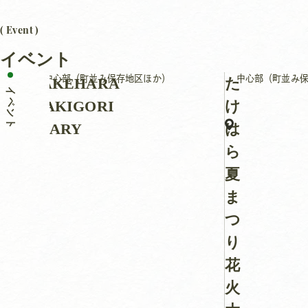
( Event )
イベント
中心部（町並み保存地区ほか）
中心部（町並み
TAKEHARA
た
イベント
KAKIGORI
け
DIARY
は
ら
夏
ま
つ
り
花
火