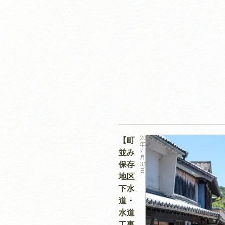
2026
【町
年
並み
7
月
保存
31
日
地区
下水
道・
水道
工事