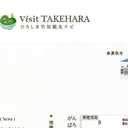
特
大久野島（うさぎの島）
大久野島サイクリングツ
たけはら町並み保存地区
うさぎ×レトロ×カフェ
集
春
夏
秋
冬
アー
旅。島と町の歴史にふれ
る1泊2日
02 / 04
2026
新着情報
s
がん
( New
)
年
ばろ
8
月