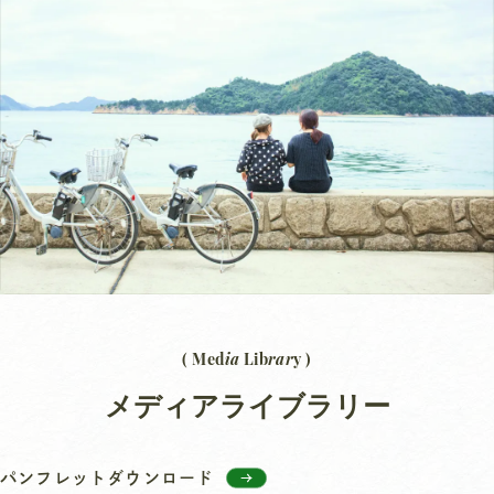
ia
rar
( Med
Lib
y )
メディアライブラリー
パンフレットダウンロード