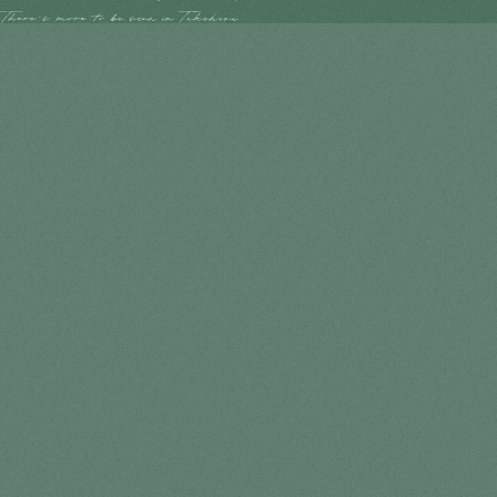
Feel
Souvenirs
Feel
素天辺ViNES / 神田精果園
あんこ路地
たけはら町並み保存地区
No Translations[8] For 竹原の特産品
竹原のおみやげ
町並み保存地区
竹原市街地
竹原市街地
竹原のおみやげ