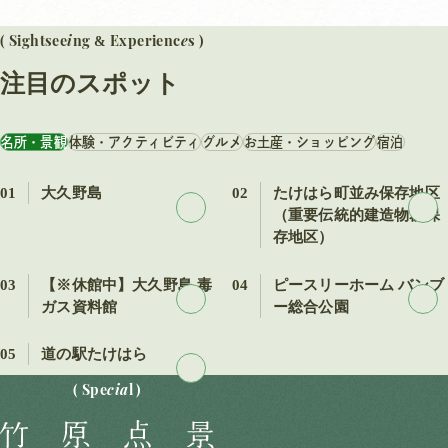
i
e
( Sightsee
ng
Experienc
s )
&
注目のスポット
名所・景観
体験・アクティビティ
グルメ
お土産・ショッピング
宿泊
01
大久野島
02
たけはら町並み保存地区
（重要伝統的建造物群保
存地区）
03
【※休館中】大久野島 毒
04
ピースリーホーム バンブ
ガス資料館
ー総合公園
05
道の駅たけはら
cia
( Spe
l )