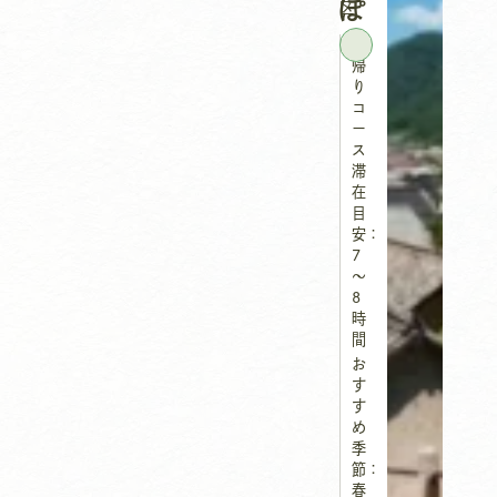
ぽ
区
日
帰
り
コ
ー
ス
滞
在
目
安：
7
～
8
時
間
お
す
す
め
季
節：
春