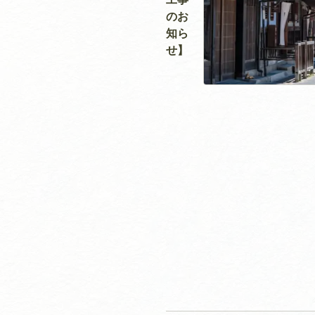
のお
知ら
せ】