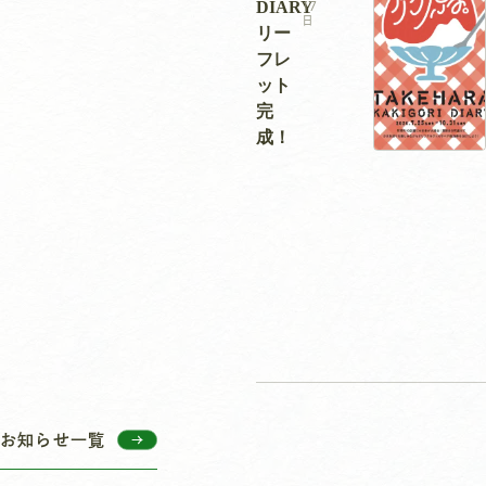
DIARY
17
日
リー
フレ
ット
完
成！
お知らせ一覧