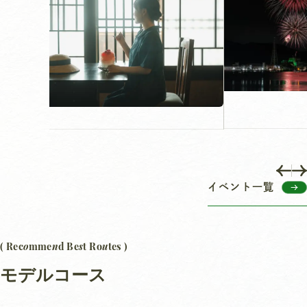
イベント一覧
o
n
s
u
( Rec
mme
d Be
t Ro
tes )
モデルコース