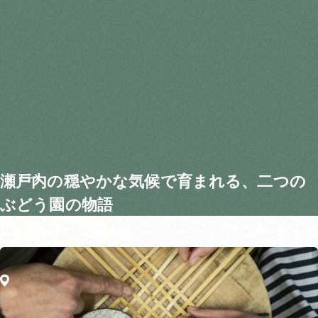
瀬戸内の穏やかな気候で育まれる、二つの
ぶどう園の物語
Feel
素天辺ViNES / 神田精果園
Souvenirs
あんこ路地
Feel
たけはら町並み保存地区