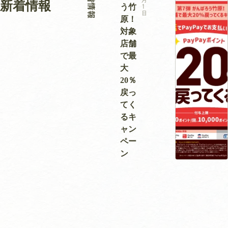
新着情報
新着情報
う竹
1
日
原！
対象
店舗
で最
大
20％
戻っ
てく
るキ
ャン
ペー
ン