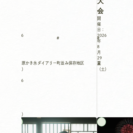
大
会
開
開
催
催
日：
日：
2026
2026
年
年
7
8
月
月
25
29
夏
竹原かき氷ダイアリー
町並み保存地区
夏
日
日
（土）
（土）
～
2026
年
10
月
31
日
（土）