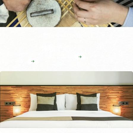
e
e
c
( Res
rve an Experi
n
e )
体験予約
No Translations[8] For 竹原の特産品
竹原のおみやげ
01
詳しくみる
#
竹原のおみやげ
竹原市街地
詳しくみる
02
#
町並み保存地区
竹原市街地
詳しくみる
03
#
詳しくみる