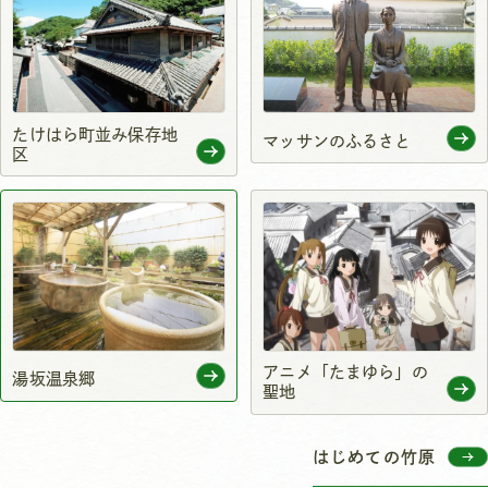
たけはら町並み保存地
マッサンのふるさと
区
アニメ「たまゆら」の
湯坂温泉郷
聖地
はじめての竹原