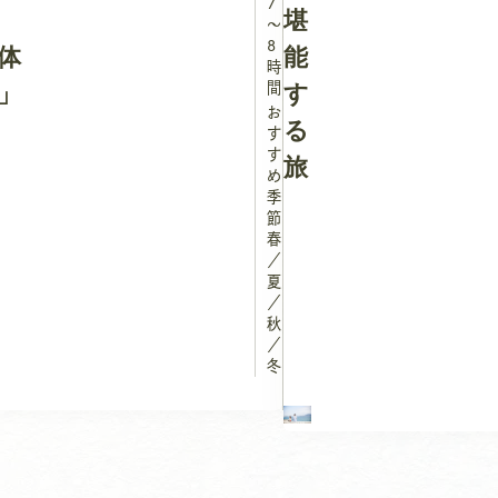
7
堪
～
8
体
能
時
」
間
す
お
る
す
す
旅
め
季
節：
春
／
夏
／
秋
／
冬