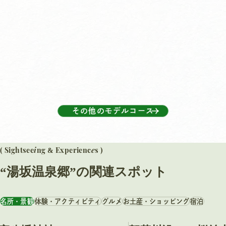
その他のモデルコース
i
e
( Sightsee
ng
Experienc
s )
&
“湯坂温泉郷”の関連スポット
名所・景観
体験・アクティビティ
グルメ
お土産・ショッピング
宿泊