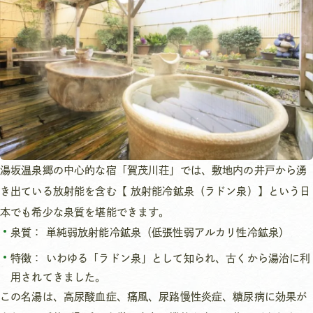
湯坂温泉郷の中心的な宿「賀茂川荘」では、敷地内の井戸から湧
き出ている放射能を含む【 放射能冷鉱泉（ラドン泉）】という日
本でも希少な泉質を堪能できます。
泉質： 単純弱放射能冷鉱泉（低張性弱アルカリ性冷鉱泉）
特徴： いわゆる「ラドン泉」として知られ、古くから湯治に利
用されてきました。
この名湯は、高尿酸血症、痛風、尿路慢性炎症、糖尿病に効果が