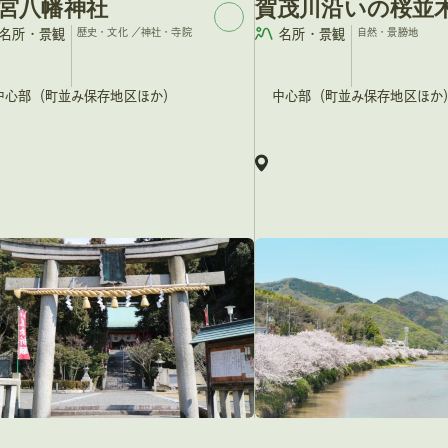
宮八幡神社
賀茂川沿いの桜並
名所・景観
歴史・文化
／
神社・寺院
名所・景観
自然・景勝地
中心部（町並み保存地区ほか）
中心部（町並み保存地区ほか