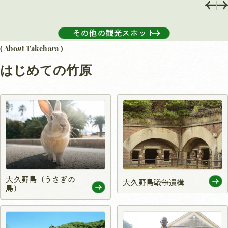
その他の観光スポット
u
r
( Abo
t Takeha
a )
はじめての竹原
大久野島（うさぎの
大久野島戦争遺構
島）