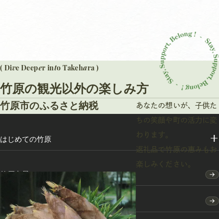
v
e
t
a
( Di
e Deep
r in
o Takeh
ra )
竹原の観光以外の楽しみ方
竹原市のふるさと納税
あなたの想いが、子供た
ちの笑顔や町の活力に変
わります。
はじめての竹原
返礼品で竹原の恵みもお
楽しみください。
竹原点景
モデルコース