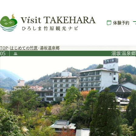
体験予約
TOP
はじめての竹原
湯坂温泉郷
05
湯坂温泉郷