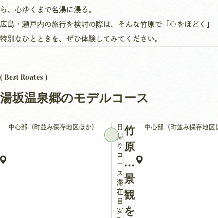
ら、心ゆくまで名湯に浸る。
広島・瀬戸内の旅行を検討の際は、そんな竹原で「心をほどく」
特別なひとときを、ぜひ体験してみてください。
s
u
( Be
t Ro
tes )
湯坂温泉郷のモデルコース
中心部（町並み保存地区ほか）
日
中心部（町並み保存地区
竹
帰
原
り
コ
の
ー
ス
景
滞
在
観
目
を
安：