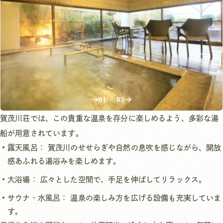
01
/
03
賀茂川荘では、この貴重な温泉を存分に楽しめるよう、多彩な湯
船が用意されています。
露天風呂： 賀茂川のせせらぎや自然の息吹を感じながら、開放
感あふれる湯浴みを楽しめます。
大浴場： 広々とした空間で、手足を伸ばしてリラックス。
サウナ・水風呂： 温泉の楽しみ方を広げる設備も充実していま
す。