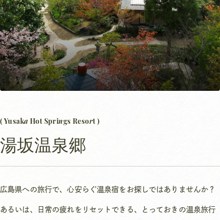
a
n
r
( Yusak
Hot Spri
gs Reso
t )
湯坂温泉郷
広島県への旅行で、心安らぐ温泉宿をお探しではありませんか？
あるいは、日常の疲れをリセットできる、とっておきの温泉旅行