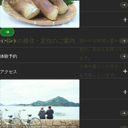
特集
スポット・体験
竹原市の移住・定住のご案内
イベント
穏やかな時間と豊かな自
然が、あなたを待ってい
体験予約
ます。
仕事や暮らしのサポート
アクセス
も充実しています。
メディアライブラリー
竹原市のふるさと納税