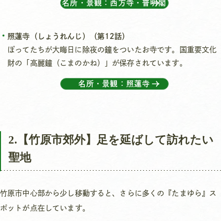
名所・景観：西方寺・普明閣
照蓮寺（しょうれんじ）（第12話）
ぽってたちが大晦日に除夜の鐘をついたお寺です。国重要文化
財の「高麗鐘（こまのかね）」が保存されています。
名所・景観：照蓮寺
2.【竹原市郊外】足を延ばして訪れたい
聖地
竹原市中心部から少し移動すると、さらに多くの『たまゆら』ス
ポットが点在しています。