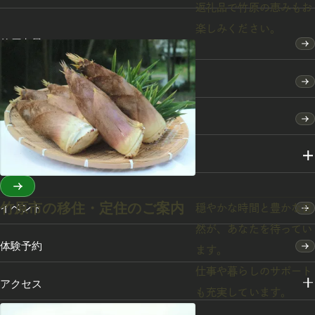
返礼品で竹原の恵みもお
楽しみください。
竹原点景
モデルコース
特集
スポット・体験
竹原市の移住・定住のご案内
イベント
穏やかな時間と豊かな自
然が、あなたを待ってい
体験予約
ます。
仕事や暮らしのサポート
アクセス
も充実しています。