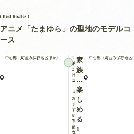
s
u
( Be
t Ro
tes )
アニメ「たまゆら」の聖地のモデルコ
ース
中心部（町並み保存地区ほか）
1
中心部（町並み保存地区
家
泊
族
2
日
で
コ
ー
楽
ス
し
お
す
め
す
め
る
季
節：
1
春