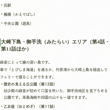
呉駅
楓橋（かえでばし）
中央公園（遊具）
大崎下島・御手洗（みたらい）エリア（第4話・
第11話ほか）
麻音にとって縁の深い島です。
車で「とびしま海道」を通るか、竹原港から大崎上島を経由して
フェリーで渡ることができます。
歴史の見える丘公園（第12話）
幼少期の麻音が初めて口笛を吹いた、御手洗地区を見下ろせる
公園です。来島海峡や四国の山々も一望できます。
乙女座（おとめざ）（第11話）