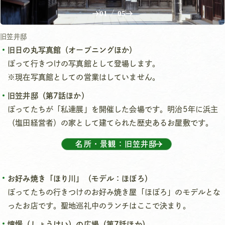
01
/
05
旧笠井邸
旧日の丸写真館（オープニングほか）
ぽって行きつけの写真館として登場します。
※現在写真館としての営業はしていません。
旧笠井邸（第7話ほか）
ぽってたちが「私達展」を開催した会場です。明治5年に浜主
（塩田経営者）の家として建てられた歴史あるお屋敷です。
名所・景観：旧笠井邸
お好み焼き「ほり川」（モデル：ほぼろ）
ぽってたちの行きつけのお好み焼き屋「ほぼろ」のモデルとな
ったお店です。聖地巡礼中のランチはここで決まり。
憧憬（しょうけい）の広場（第7話ほか）