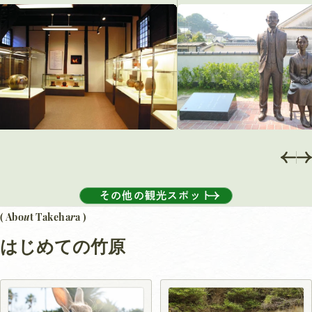
その他の観光スポット
u
r
( Abo
t Takeha
a )
はじめての竹原