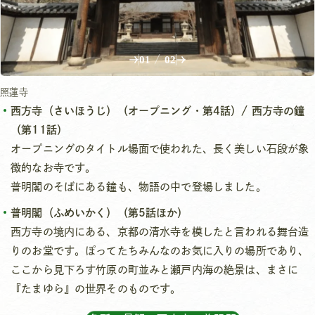
01
/
02
照蓮寺
西方寺（さいほうじ）（オープニング・第4話）/ 西方寺の鐘
（第11話）
オープニングのタイトル場面で使われた、長く美しい石段が象
徴的なお寺です。
普明閣のそばにある鐘も、物語の中で登場しました。
普明閣（ふめいかく）（第5話ほか）
西方寺の境内にある、京都の清水寺を模したと言われる舞台造
りのお堂です。ぽってたちみんなのお気に入りの場所であり、
ここから見下ろす竹原の町並みと瀬戸内海の絶景は、まさに
『たまゆら』の世界そのものです。