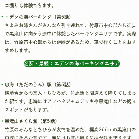
コ堀りも体験できます。
エデンの海パーキング（第5話）
さよみお姉さんがみんなを引き連れて、竹原市中心部から徒歩
で黒滝山に向かう途中に休憩したパーキングエリアです。実際
は、竹原市中心部からは距離があるため、車で行くことをおす
すめします。
名所・景観：エデンの海パーキングエリア
忠海（ただのうみ）駅（第5話）
横須賀からの友人・ちひろが、竹原駅と間違えて降りてしまっ
た駅です。忠海にはアヲハタジャムデッキや黒滝山などの観光
スポットがあります。
黒滝山さくら堂（第5話）
竹原のみんなとちひろが友情を温めた、標高266mの黒滝山の
中腹にあるお堂です。春にはお堂の周りに桜が咲き誇ります。