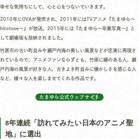
幸せな気持ちにして、心と心をつないでいきます。
2010年にOVAが発売され、2011年にはTVアニメ『たまゆら～
hitotose～』が放送。2015年には『たまゆら～卒業写真～』と
して劇場版も放映されました。
竹原市の古い町並みや瀬戸内海の美しい風景などが忠実に再現さ
れているので、アニメファンならずとも、竹原に縁のある人、瀬
戸内海の風景が好きな人、古きよき町並みに懐かしさを感じる人
など、様々な人を楽しませてくれる作品です。
たまゆら公式ウェブサイト
8年連続「訪れてみたい日本のアニメ聖
地」に選出