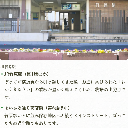
01
/
03
JR竹原駅
JR竹原駅（第1話ほか）
ぽってが横須賀から引っ越してきた際、駅舎に掲げられた「お
かえりなさい」の看板が温かく迎えてくれた、物語の出発点で
す。
あいふる通り商店街（第6話ほか）
竹原駅から町並み保存地区へと続くメインストリート。ぽって
たちの通学路でもあります。