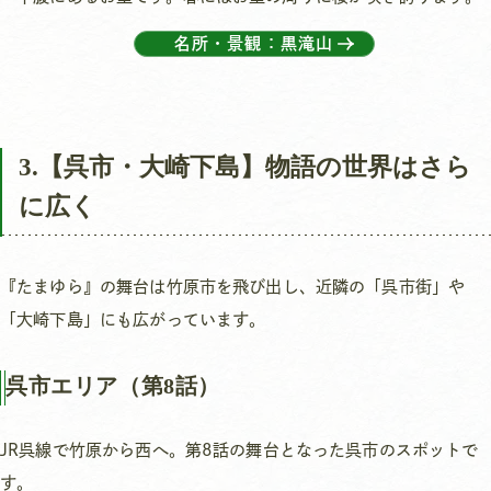
名所・景観：黒滝山
3.【呉市・大崎下島】物語の世界はさら
に広く
『たまゆら』の舞台は竹原市を飛び出し、近隣の「呉市街」や
「大崎下島」にも広がっています。
呉市エリア（第8話）
JR呉線で竹原から西へ。第8話の舞台となった呉市のスポットで
す。