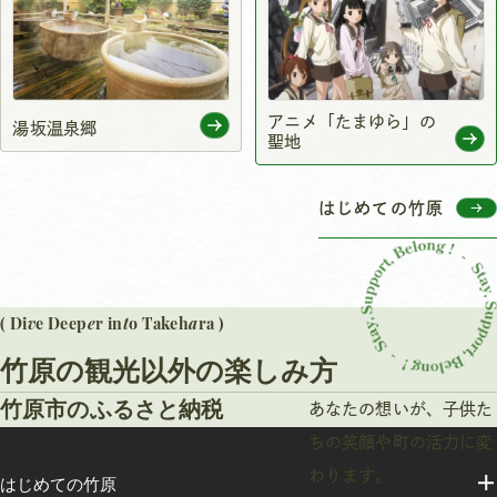
アニメ「たまゆら」の
湯坂温泉郷
聖地
はじめての竹原
v
e
t
a
( Di
e Deep
r in
o Takeh
ra )
竹原の観光以外の楽しみ方
竹原市のふるさと納税
あなたの想いが、子供た
ちの笑顔や町の活力に変
わります。
はじめての竹原