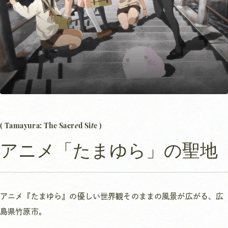
e
t
( Tamayura: The Sacr
d Si
e )
アニメ「たまゆら」の聖地
アニメ『たまゆら』の優しい世界観そのままの風景が広がる、広
島県竹原市。