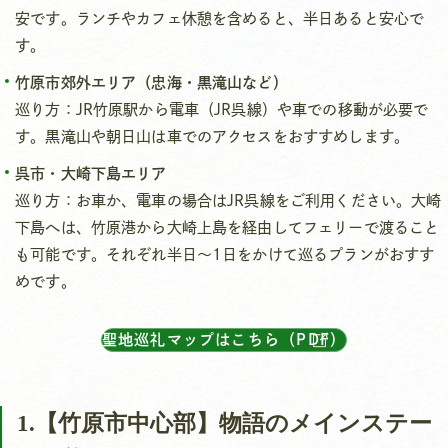
安です。ランチやカフェ休憩を含めると、半日あると安心で
す。
竹原市郊外エリア（忠海・黒滝山など）
巡り方：JR竹原駅から電車（JR呉線）や車での移動が必要で
す。黒滝山や朝日山は車でのアクセスをおすすめします。
呉市・大崎下島エリア
巡り方：お車か、電車の場合はJR呉線をご利用ください。大崎
下島へは、竹原港から大崎上島を経由してフェリーで渡ること
も可能です。それぞれ半日～1日をかけて巡るプランがおすす
めです。
聖地巡礼マップはこちら（PDF）
1.【竹原市中心部】物語のメインステー