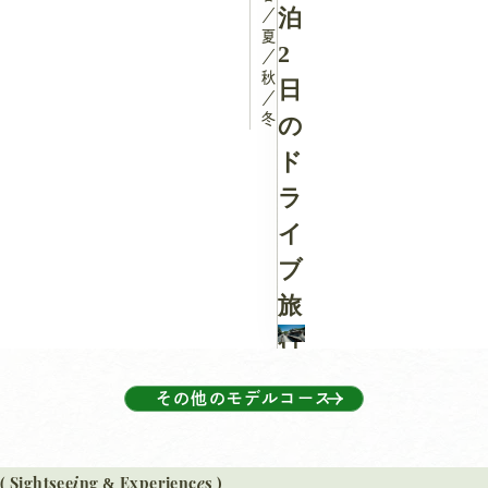
泊
／
夏
2
／
秋
日
／
冬
の
ド
ラ
イ
ブ
旅
行
♪
その他のモデルコース
i
e
( Sightsee
ng
Experienc
s )
&