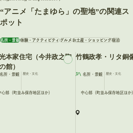
“アニメ「たまゆら」の聖地”の関連ス
ポット
名所・景観
体験・アクティビティ
グルメ
お土産・ショッピング
宿泊
光本家住宅（今井政之陶
竹鶴政孝・リタ銅
の館）
名所・景観
歴史・文化
名所・景観
歴史・文化
中心部（町並み保存地区ほか）
中心部（町並み保存地区ほか