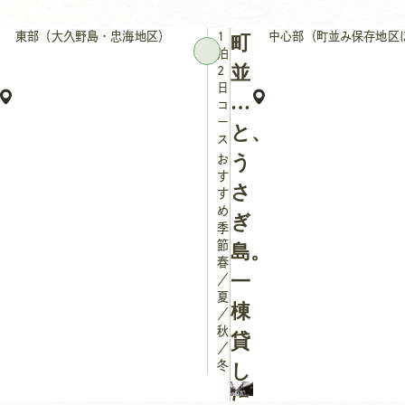
東部（大久野島・忠海地区）
1
中心部（町並み保存地区
町
泊
並
2
日
み
コ
ー
と、
ス
う
お
す
さ
す
め
ぎ
季
節：
島。
春
一
／
夏
棟
／
秋
貸
／
冬
し
に