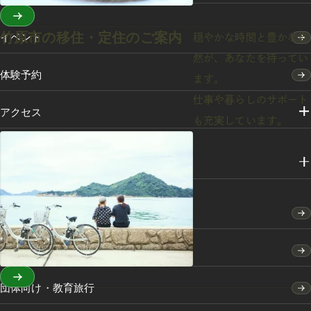
竹原市の移住・定住のご案内
イベント
穏やかな時間と豊かな自
然が、あなたを待ってい
体験予約
ます。
仕事や暮らしのサポート
アクセス
も充実しています。
メディアライブラリー
竹原市のふるさと納税
竹原市の移住・定住のご案内
団体向け・教育旅行