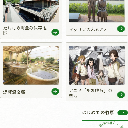
たけはら町並み保存地
マッサンのふるさと
区
アニメ「たまゆら」の
湯坂温泉郷
聖地
はじめての竹原