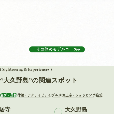
泊
ま
る
友
達
旅
その他のモデルコース
i
e
( Sightsee
ng
Experienc
s )
&
“大久野島”の関連スポット
名所・景観
体験・アクティビティ
グルメ
お土産・ショッピング
宿泊
居寺
大久野島