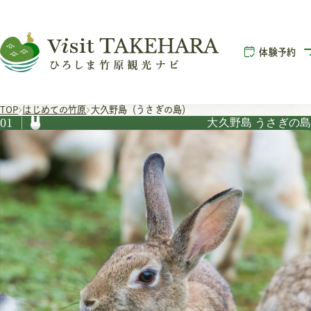
体験予約
TOP
はじめての竹原
大久野島（うさぎの島）
01
大久野島 うさぎの島