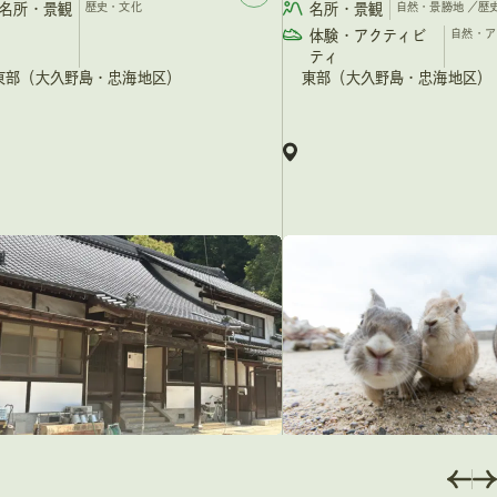
名所・景観
歴史・文化
名所・景観
自然・景勝地
／
歴
体験・アクティビ
自然・ア
ティ
東部（大久野島・忠海地区）
東部（大久野島・忠海地区）