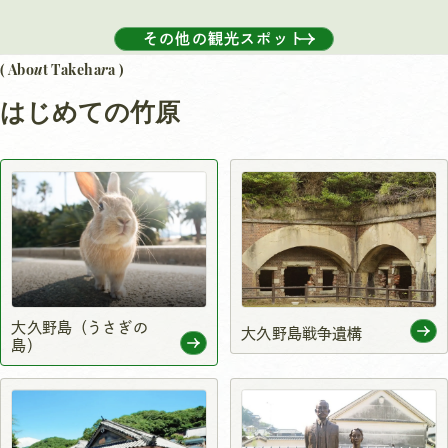
その他の観光スポット
u
r
( Abo
t Takeha
a )
はじめての竹原
大久野島（うさぎの
大久野島戦争遺構
島）