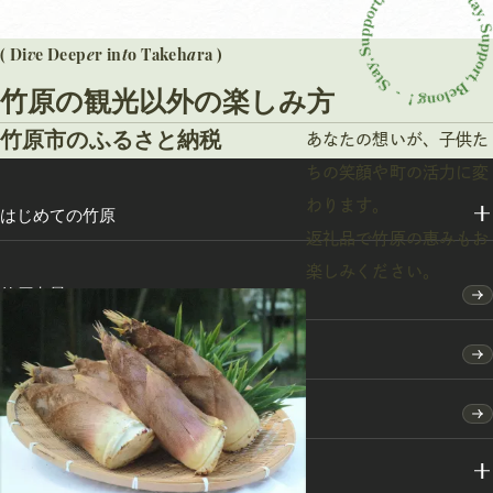
v
e
t
a
( Di
e Deep
r in
o Takeh
ra )
竹原の観光以外の楽しみ方
竹原市のふるさと納税
あなたの想いが、子供た
ちの笑顔や町の活力に変
わります。
はじめての竹原
返礼品で竹原の恵みもお
楽しみください。
竹原点景
モデルコース
特集
スポット・体験