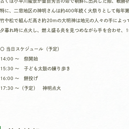
古くは小早川隆景が豊臣秀吉の命で朝鮮に出兵した際、戦勝
特に、二窓地区の神明さんは約400年続く火祭りとして毎年
竹や松で組んだ高さ約20ｍの大明神は地元の人々の手によっ
夕暮れ時に点火し、燃え盛る炎を見つめながら手を合わせ、
〇 当日スケジュール（予定）
14:00 ～ 祭開始
15:30 ～ 子ども太鼓の練り歩き
16:00 ～ 餅投げ
17:30 ～（予定） 神明点火