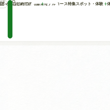
はじめての竹原
モデルコース
特集
スポット・体験
語
マ
ふるさと納税
移住定住のご案内
イ
プ
ラ
ン