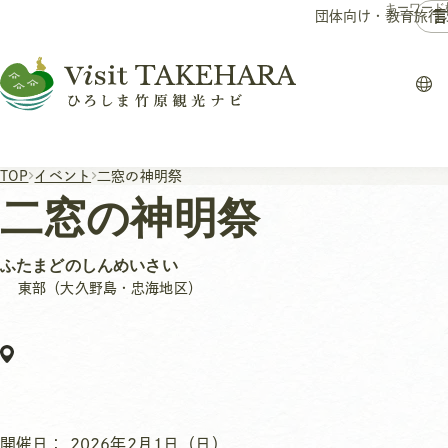
言
団体向け・教育旅行
TOP
イベント
二窓の神明祭
二窓の神明祭
ふたまどのしんめいさい
東部（大久野島・忠海地区）
開催日：
2026年2月1日（日）