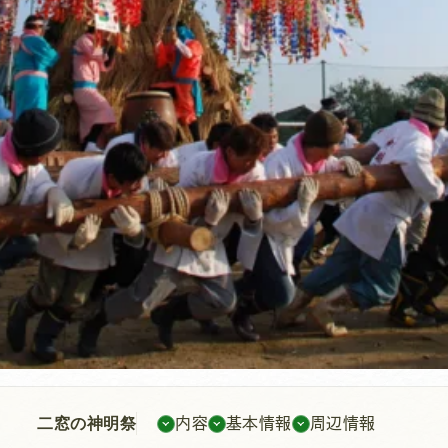
二窓の神明祭
内容
基本情報
周辺情報