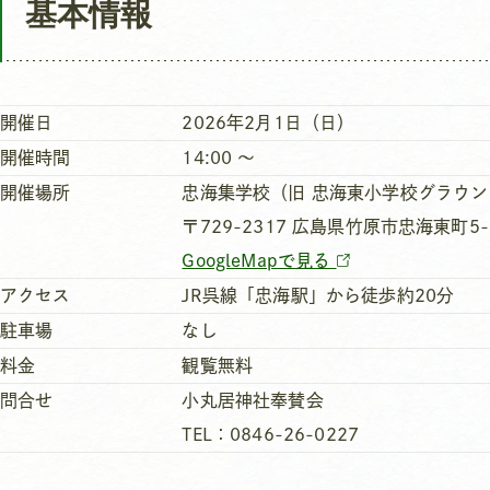
基本情報
開催日
2026年2月1日（日）
開催時間
14:00 ～
開催場所
忠海集学校（旧 忠海東小学校グラウン
〒729-2317 広島県竹原市忠海東町5-
GoogleMapで見る
アクセス
JR呉線「忠海駅」から徒歩約20分
駐車場
なし
料金
観覧無料
問合せ
小丸居神社奉賛会
TEL：0846-26-0227