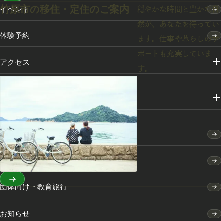
竹原市の移住・定住のご案内
イベント
穏やかな時間と豊かな自
然が、あなたを待ってい
体験予約
ます。仕事や暮らしのサ
ポートも充実していま
アクセス
す。
メディアライブラリー
竹原市のふるさと納税
竹原市の移住・定住のご案内
団体向け・教育旅行
お知らせ