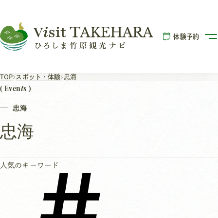
体験予約
TOP
スポット・体験
忠海
T
( Even
S )
忠海
忠海
人気のキーワード