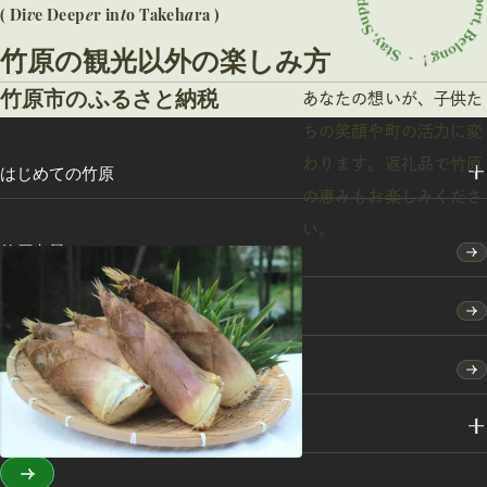
v
e
t
a
( Di
e Deep
r in
o Takeh
ra )
竹原の観光以外の楽しみ方
竹原市のふるさと納税
あなたの想いが、子供た
ちの笑顔や町の活力に変
わります。返礼品で竹原
はじめての竹原
の恵みもお楽しみくださ
い。
竹原点景
モデルコース
特集
スポット・体験