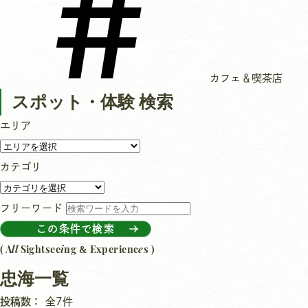
カフェ＆喫茶店
スポット・体験 検索
エリア
カテゴリ
フリーワード
この条件で検索
ll
i
e
( A
Sightsee
ng
Experienc
s )
&
忠海一覧
投稿数：
全7件