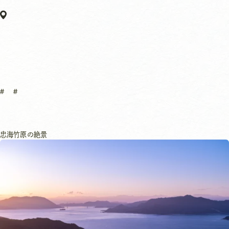
忠海
竹原の絶景