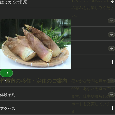
はじめての竹原
の恵みもお楽しみくださ
い。
竹原点景
モデルコース
特集
スポット・体験
竹原市の移住・定住のご案内
穏やかな時間と豊かな自
イベント
然が、あなたを待ってい
体験予約
ます。仕事や暮らしのサ
ポートも充実していま
アクセス
す。