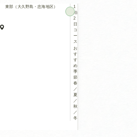
東部（大久野島・忠海地区）
1
泊
2
日
コ
ー
ス
お
す
す
め
季
節：
春
／
夏
／
秋
／
冬