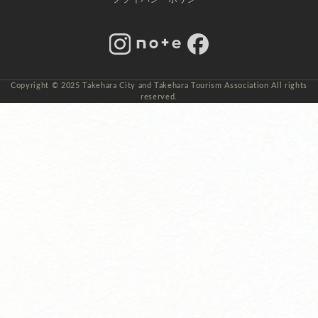
Instagram
note
Facebook
Copyright © 2025 Takehara City and Takehara Tourism Association All rights
reserved.