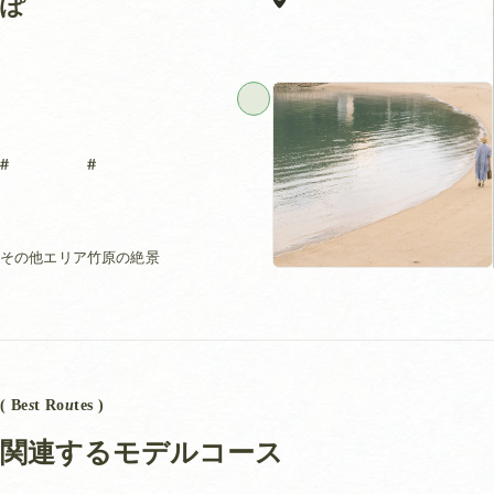
ぽ
その他エリア
竹原の絶景
( Be
s
t Ro
u
tes )
関連するモデルコース