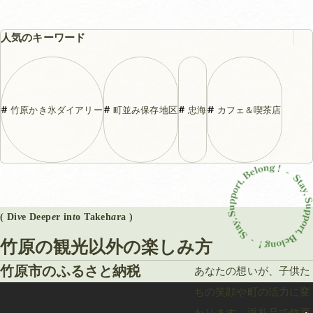
人気のキーワード
竹原かき氷ダイアリー
町並み保存地区
忠海
カフェ＆喫茶店
( Di
v
e Deep
e
r in
t
o Takeh
a
ra )
竹原の観光以外の楽しみ方
竹原市のふるさと納税
あなたの想いが、子供た
ちの笑顔や町の活力に変
わります。返礼品で竹原