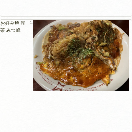
1.6km
お好み焼 喫
茶 みつ蜂