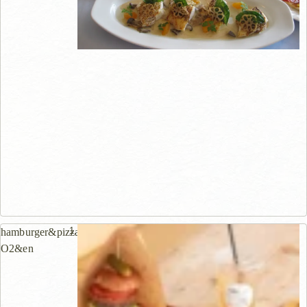
1.1km
hamburger&pizza
O2&en