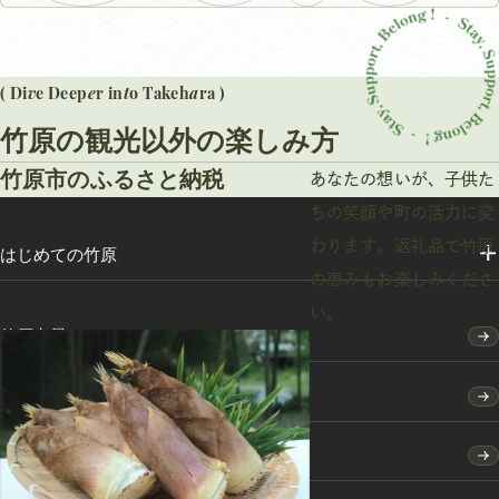
v
e
t
a
( Di
e Deep
r in
o Takeh
ra )
竹原の観光以外の楽しみ方
竹原市のふるさと納税
あなたの想いが、子供た
ちの笑顔や町の活力に変
わります。返礼品で竹原
はじめての竹原
の恵みもお楽しみくださ
い。
竹原点景
モデルコース
特集