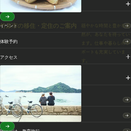
スポット・体験
竹原市の移住・定住のご案内
イベント
穏やかな時間と豊かな自
然が、あなたを待ってい
体験予約
ます。仕事や暮らしのサ
ポートも充実していま
アクセス
す。
メディアライブラリー
竹原市のふるさと納税
竹原市の移住・定住のご案内