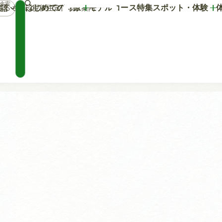
はじめての竹原
モデルコース
特集
スポット・体験
語
マ
ふるさと納税
移住定住のご案内
イ
プ
ラ
ン