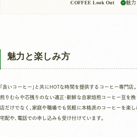
COFFEE Look Out
魅力
魅力と楽しみ方
｢良いコーヒー｣と共にHOTな時間を提供するコーヒー専門店｡
煎りむらや芯残りのない適正･新鮮な自家焙煎コーヒー豆を挽
店だけでなく､家庭や職場でも気軽に本格派のコーヒーを楽し
宅配や､電話での申し込みも受け付けています。