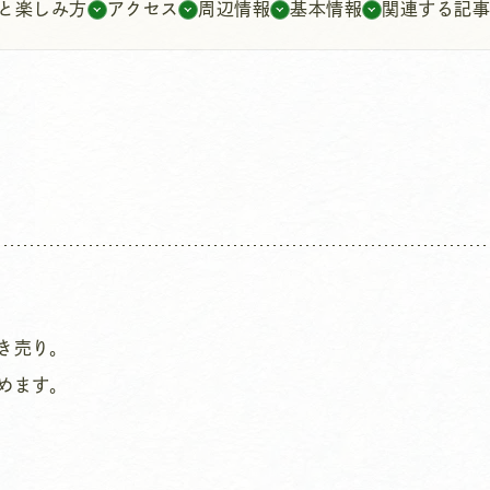
と楽しみ方
アクセス
周辺情報
基本情報
関連する記
き売り｡
めます。