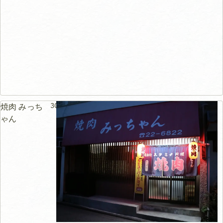
30m
焼肉 みっち
ゃん