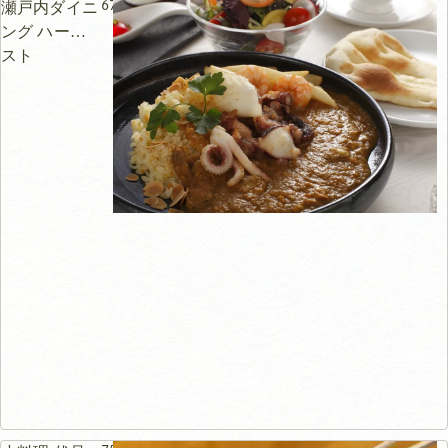
67m
瀬戸内ダイニ
ング ハーベ
スト