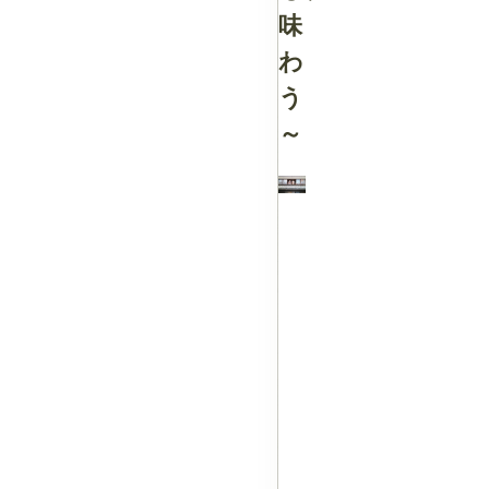
味
わ
う
～