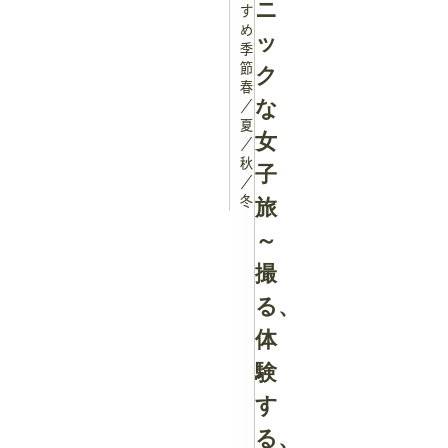
ニ
す
め
ッ
季
節：
ク
春
な
／
夏
女
／
秋
子
／
冬
旅
～
撮
る、
体
験
す
る、