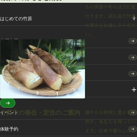
ちの笑顔や町の活力に変
わります。返礼品で竹原
はじめての竹原
の恵みもお楽しみくださ
い。
竹原点景
モデルコース
特集
スポット・体験
竹原市の移住・定住のご案内
イベント
穏やかな時間と豊かな自
然が、あなたを待ってい
体験予約
ます。仕事や暮らしのサ