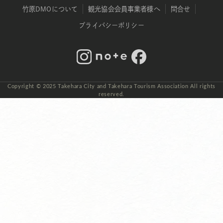
竹原DMOについて
観光協会会員事業者様へ
問合せ
プライバシーポリシー
Instagram
note
Facebook
Copyright © 2025 Takehara City and Takehara Tourism Association All rights
reserved.