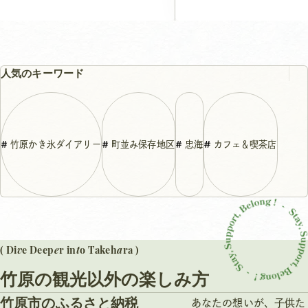
人気のキーワード
竹原かき氷ダイアリー
町並み保存地区
忠海
カフェ＆喫茶店
v
e
t
a
( Di
e Deep
r in
o Takeh
ra )
竹原の観光以外の楽しみ方
竹原市のふるさと納税
あなたの想いが、子供た