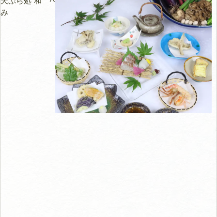
天ぷら処 和
み