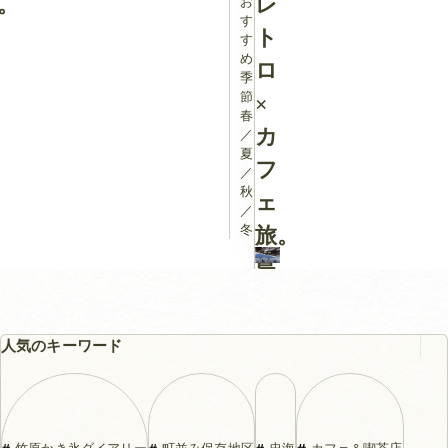
。
レ
お
す
ト
す
め
ロ
季
節：
×
春
カ
／
夏
フ
／
秋
ェ
／
冬
旅。
島
と
町
人気のキーワード
の
歴
史