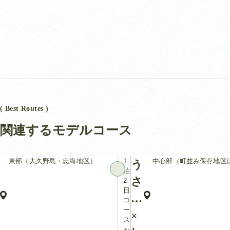
( Be
s
t Ro
u
tes )
関連するモデルコース
東部（大久野島・忠海地区）
1
中心部（町並み保存地区
う
泊
さ
2
日
、
ぎ
コ
ー
×
ス