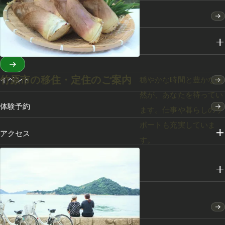
特集
スポット・体験
竹原市の移住・定住のご案内
穏やかな時間と豊かな自
イベント
然が、あなたを待ってい
体験予約
ます。仕事や暮らしのサ
ポートも充実していま
アクセス
す。
メディアライブラリー
竹原市のふるさと納税