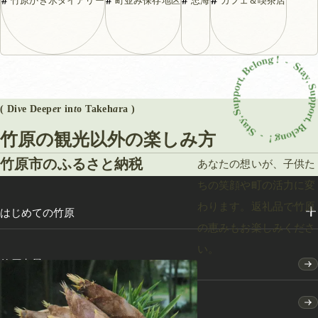
竹原かき氷ダイアリー
町並み保存地区
忠海
カフェ＆喫茶店
に
ふ
れ
る
1
( Di
v
e Deep
e
r in
t
o Takeh
a
ra )
泊
竹原の観光以外の楽しみ方
2
竹原市のふるさと納税
あなたの想いが、子供た
日
ちの笑顔や町の活力に変
わります。返礼品で竹原
はじめての竹原
の恵みもお楽しみくださ
い。
竹原点景
モデルコース