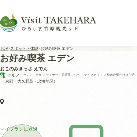
TOP
スポット・体験
お好み喫茶 エデン
お好み喫茶 エデン
おこのみきっさ えでん
グルメ
ランチ・定食
／
ディナー・居酒屋・バー
／
テイクアウト
／
純米吟醸たけはら焼
東部（大久野島・忠海地区）
マイプランに登録