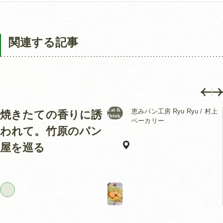
関連する記事
Eat &
恵みパン工房 Ryu Ryu / 村上
焼きたての香りに誘
Drink
ベーカリー
われて。竹原のパン
屋を巡る