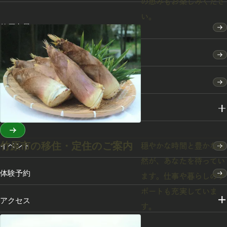
の恵みもお楽しみくださ
い。
竹原点景
モデルコース
特集
スポット・体験
竹原市の移住・定住のご案内
イベント
穏やかな時間と豊かな自
然が、あなたを待ってい
体験予約
ます。仕事や暮らしのサ
ポートも充実していま
アクセス
す。