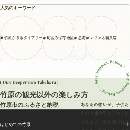
人気のキーワード
竹原かき氷ダイアリー
町並み保存地区
忠海
カフェ＆喫茶店
v
e
t
a
( Di
e Deep
r in
o Takeh
ra )
竹原の観光以外の楽しみ方
竹原市のふるさと納税
あなたの想いが、子供た
ちの笑顔や町の活力に変
わります。返礼品で竹原
はじめての竹原