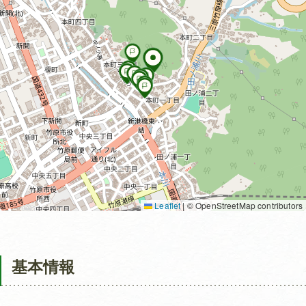
Leaflet
|
© OpenStreetMap contributors
基本情報