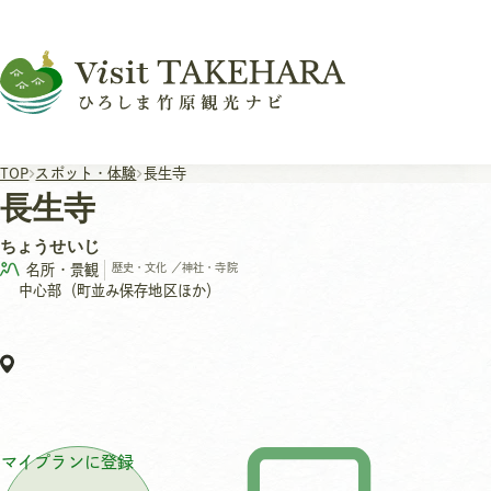
TOP
スポット・体験
長生寺
長生寺
ちょうせいじ
名所・景観
歴史・文化
／
神社・寺院
中心部（町並み保存地区ほか）
マイプランに登録