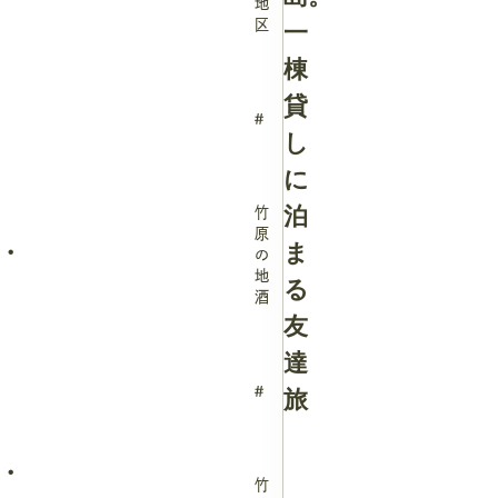
地
区
一
棟
貸
し
に
泊
竹
原
・
ま
の
地
る
酒
友
達
旅
・
竹