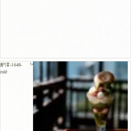
149m
舮澪-1648-
rulé