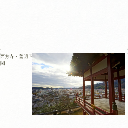
134m
西方寺・普明
閣