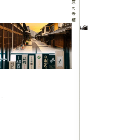
原
の
老
舗
：