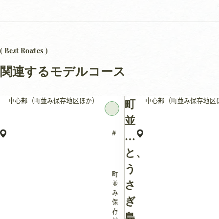
s
u
( Be
t Ro
tes )
関連するモデルコース
中心部（町並み保存地区ほか）
中心部（町並み保存地区
町
並
み
と、
う
町
さ
並
み
ぎ
保
存
島。