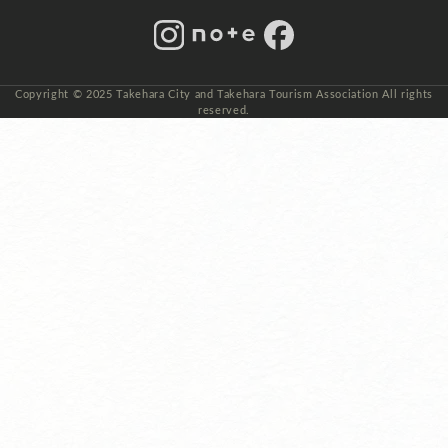
Instagram
note
Facebook
Copyright © 2025 Takehara City and Takehara Tourism Association All rights
reserved.