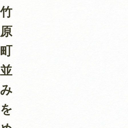
竹
原
町
並
み
を