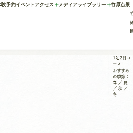
体験予約
イベント
アクセス
メディアライブラリー
竹原点景
1泊2日コ
ース
おすすめ
の季節：
春
／
夏
／
秋
／
冬