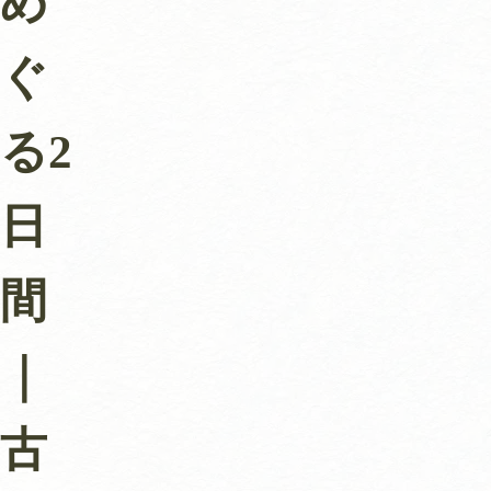
め
ぐ
る2
日
間
｜
古