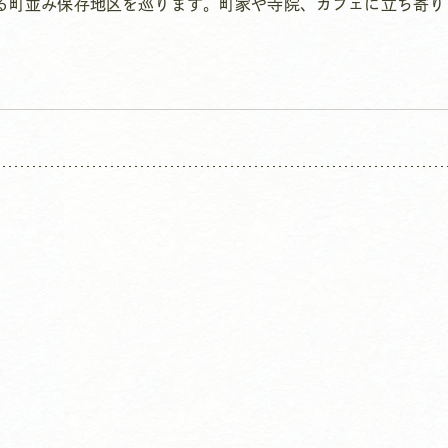
る町並み保存地区を巡ります。町家や寺院、カフェに立ち寄り