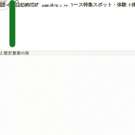
はじめての竹原
モデルコース
特集
スポット・体験
語
マ
ふるさと納税
移住定住のご案内
イ
プ
ラ
ン
と歴史散策の旅