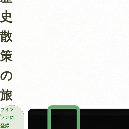
史
散
策
の
旅
マイプ
ランに
登録