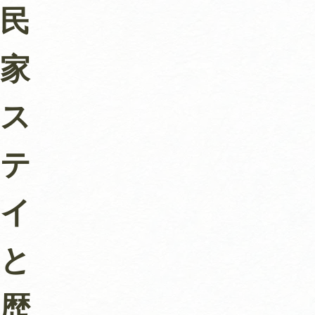
民
家
ス
テ
イ
と
歴