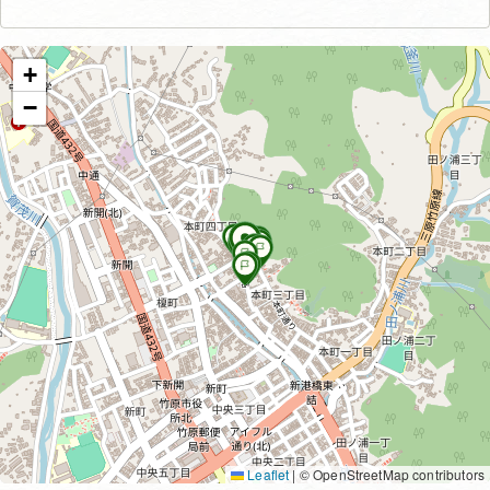
+
−
Leaflet
|
© OpenStreetMap contributors