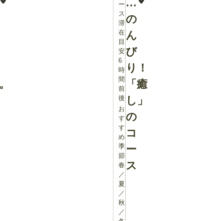
で
ー
ス
の
滞
在
ん
目
び
安：
6
り！
時
間
。
「癒
前
後
し」
お
の
す
す
コ
め
季
ー
節：
ス
春
／
夏
／
秋
／