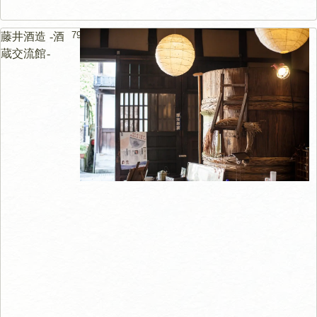
79m
藤井酒造 -酒
蔵交流館-