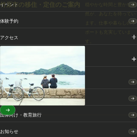
竹原市の移住・定住のご案内
穏やかな時間と豊かな自
イベント
然が、あなたを待ってい
体験予約
ます。仕事や暮らしのサ
ポートも充実していま
アクセス
す。
メディアライブラリー
竹原市のふるさと納税
竹原市の移住・定住のご案内
団体向け・教育旅行
お知らせ