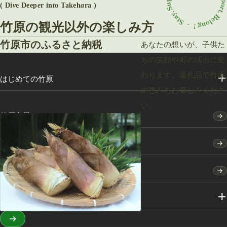
( Di
v
e Deep
e
r in
t
o Takeh
a
ra )
竹原の観光以外の楽しみ方
竹原市のふるさと納税
あなたの想いが、子供た
ちの笑顔や町の活力に変
わります。返礼品で竹原
はじめての竹原
の恵みもお楽しみくださ
い。
竹原点景
モデルコース
特集
スポット・体験