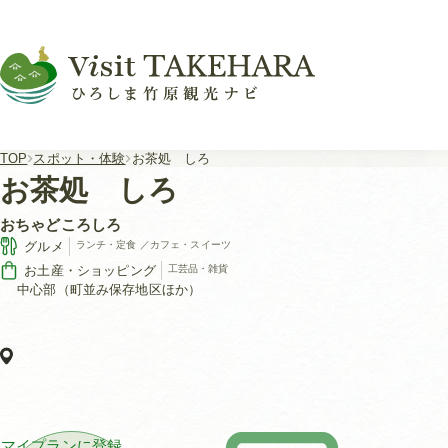
TOP
スポット・体験
お茶処 しろ
お茶処 しろ
おちゃどころしろ
グルメ
ランチ・定食
／
カフェ・スイーツ
お土産・ショッピング
工芸品・雑貨
中心部（町並み保存地区ほか）
マイプランに登録