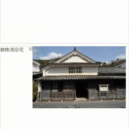
51m
賴惟清旧宅