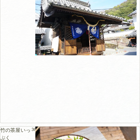
36m
竹の茶屋いっ
ぷく