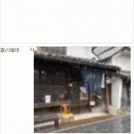
51m
森の珈琲