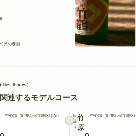
竹原の老舗
( Be
s
t Ro
u
tes )
関連するモデルコース
中心部（町並み保存地区ほか）
日
中心部（町並み保存地区
竹
帰
原
り
コ