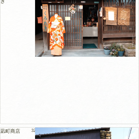
き
32m
凪町商店