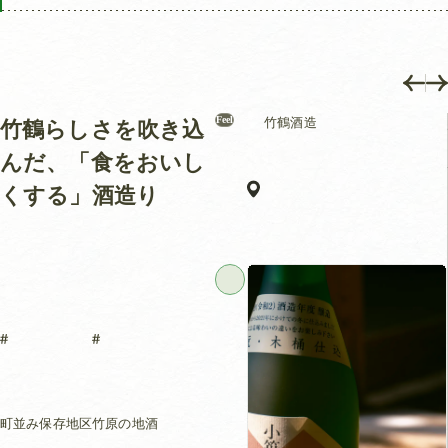
Feel
竹鶴酒造
竹鶴らしさを吹き込
んだ、「食をおいし
くする」酒造り
町並み保存地区
竹原の地酒