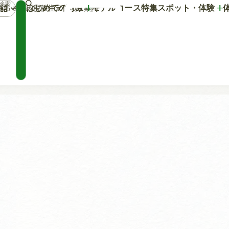
はじめての竹原
モデルコース
特集
スポット・体験
語
マ
ふるさと納税
移住定住のご案内
イ
プ
ラ
ン