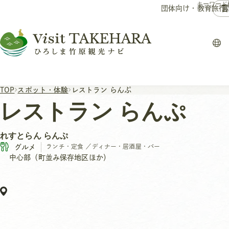
言
団体向け・教育旅行
TOP
スポット・体験
レストラン らんぷ
レストラン らんぷ
れすとらん らんぷ
グルメ
ランチ・定食
／
ディナー・居酒屋・バー
中心部（町並み保存地区ほか）