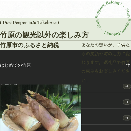
v
e
t
a
( Di
e Deep
r in
o Takeh
ra )
竹原の観光以外の楽しみ方
竹原市のふるさと納税
あなたの想いが、子供た
ちの笑顔や町の活力に変
わります。返礼品で竹原
はじめての竹原
の恵みもお楽しみくださ
い。
竹原点景
モデルコース
特集