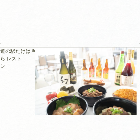
8m
道の駅たけは
ら レストラ
ン