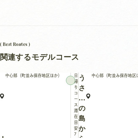
s
u
( Be
t Ro
tes )
関連するモデルコース
中心部（町並み保存地区ほか）
日
中心部（町並み保存地区
う
帰
さ
り
コ
ぎ
ー
ス
の
滞
在
島
目
か
安：
7