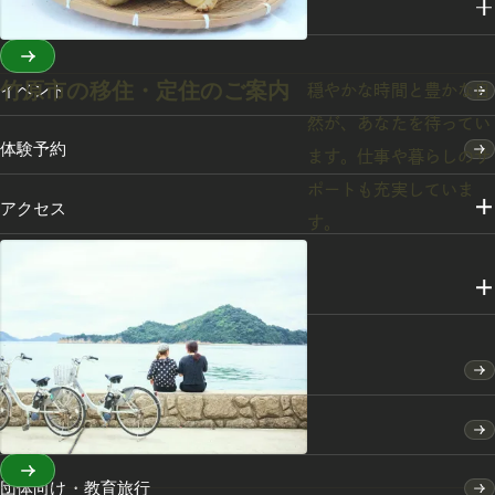
スポット・体験
竹原市の移住・定住のご案内
イベント
穏やかな時間と豊かな自
然が、あなたを待ってい
体験予約
ます。仕事や暮らしのサ
ポートも充実していま
アクセス
す。
メディアライブラリー
竹原市のふるさと納税
竹原市の移住・定住のご案内
団体向け・教育旅行