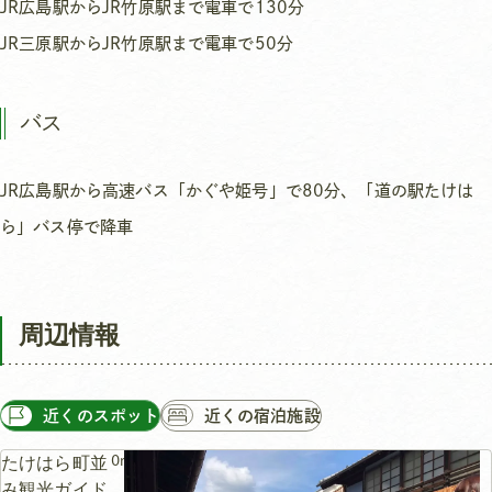
JR広島駅からJR竹原駅まで電車で130分
JR三原駅からJR竹原駅まで電車で50分
バス
JR広島駅から高速バス「かぐや姫号」で80分、「道の駅たけは
ら」バス停で降車
周辺情報
近くのスポット
近くの宿泊施設
0m
たけはら町並
み観光ガイド