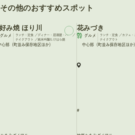
っ
その他のおすすめスポット
と
日
好み焼 ほり川
花みづき
帰
グルメ
ランチ・定食
／
ディナー・居酒屋・バー
／
グルメ
ランチ・定食
／
カフェ・
テイクアウト
／
純米吟醸たけはら焼
テイクアウト
り
中心部（町並み保存地区ほか）
中心部（町並み保存地区ほか
旅