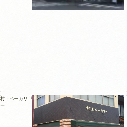
109m
村上ベーカリ
ー