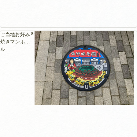
8m
ご当地お好み
焼きマンホー
ル