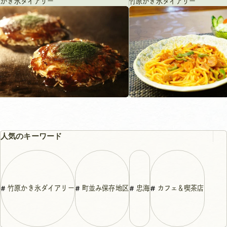
原かき氷ダイアリー
竹原かき氷ダイアリー
人気のキーワード
竹原かき氷ダイアリー
町並み保存地区
忠海
カフェ＆喫茶店