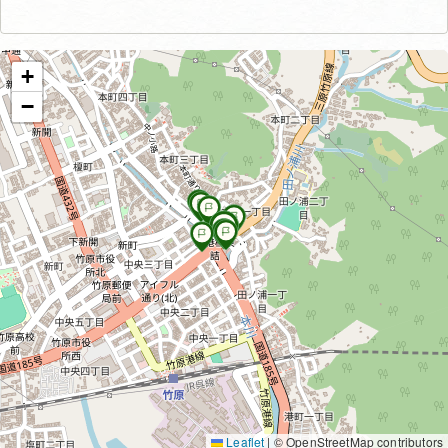
+
−
Leaflet
|
© OpenStreetMap contributors