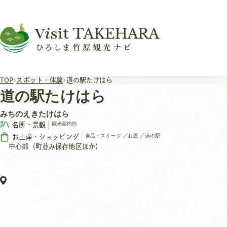
TOP
スポット・体験
道の駅たけはら
道の駅たけはら
みちのえきたけはら
名所・景観
観光案内所
お土産・ショッピング
食品・スイーツ
／
お酒
／
道の駅
中心部（町並み保存地区ほか）