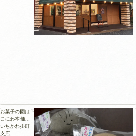
139m
お菓子の園は
こにわ本舗
いちかわ掛町
支店