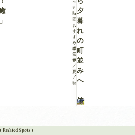
！
ら
～
9
癒
夕
時
」
間
暮
お
れ
す
す
の
め
季
町
節：
並
春
／
み
夏
／
へ
秋
―
竹
原
ぎ
ゅ
l
o
( Re
ated Sp
ts )