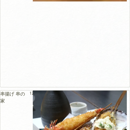
122m
串揚げ 串の
家