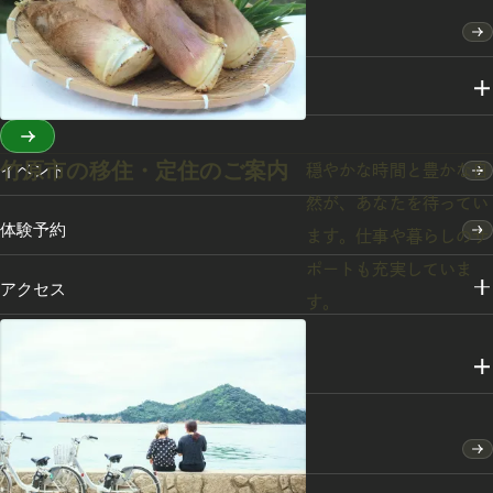
特集
スポット・体験
竹原市の移住・定住のご案内
イベント
穏やかな時間と豊かな自
然が、あなたを待ってい
体験予約
ます。仕事や暮らしのサ
ポートも充実していま
アクセス
す。
メディアライブラリー
竹原市のふるさと納税