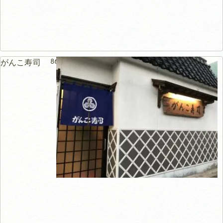
86m
がんこ寿司