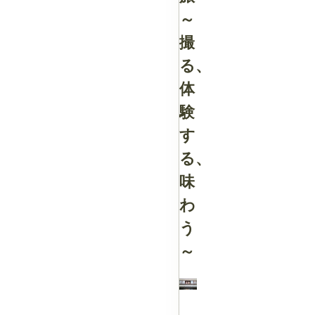
～
撮
る、
体
験
す
る、
味
わ
う
～