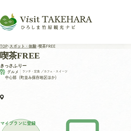
TOP
スポット・体験
喫茶FREE
喫茶FREE
きっさふりー
グルメ
ランチ・定食
／
カフェ・スイーツ
中心部（町並み保存地区ほか）
マイプランに登録