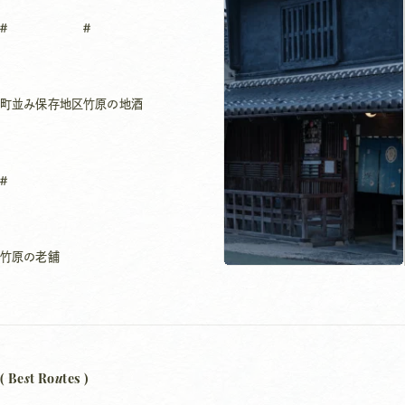
町並み保存地区
竹原の地酒
竹原の老舗
s
u
( Be
t Ro
tes )