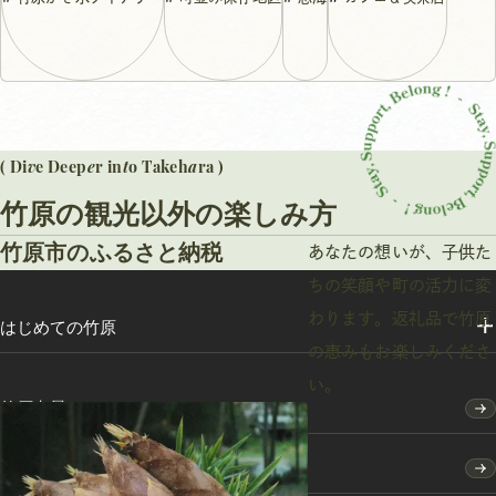
v
e
t
a
( Di
e Deep
r in
o Takeh
ra )
竹原の観光以外の楽しみ方
竹原市のふるさと納税
あなたの想いが、子供た
ちの笑顔や町の活力に変
わります。返礼品で竹原
はじめての竹原
の恵みもお楽しみくださ
い。
竹原点景
モデルコース