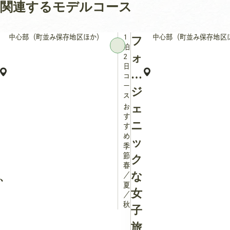
関連するモデルコース
中心部（町並み保存地区ほか）
1
中心部（町並み保存地区
フ
泊
ォ
2
日
ト
コ
ー
ジ
ス
ェ
お
す
ニ
す
め
ッ
季
節：
ク
春
、
な
／
夏
女
／
秋
子
旅