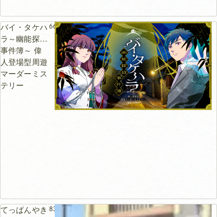
66m
バイ・タケハ
ラ～幽能探偵
事件簿～ 偉
人登場型周遊
マーダーミス
テリー
83m
てっぱんやき