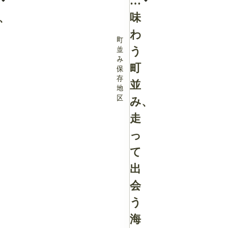
て
、
味
わ
町
う
並
み
町
保
存
並
地
区
み、
走
っ
て
出
会
う
海