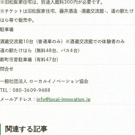
※旧松阪家住宅は、別途入館料300円が必要です。
※チケットは旧松阪家住宅、藤井酒造 -酒蔵交流館-、道の駅たけ
はら等で販売中。
駐車場
酒蔵交流館10台（普通車のみ）※酒蔵交流館での体験者のみ
道の駅たけはら（無料48台、バス4台）
新町市営駐車場（有料47台）
問合せ
一般社団法人 ローカルイノベーション協会
TEL：080-3609-9488
メールアドレス：
info@local-innovation.jp
関連する記事