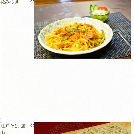
66m
花みづき
66m
江戸そば 遊
山