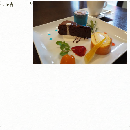
36m
Café青