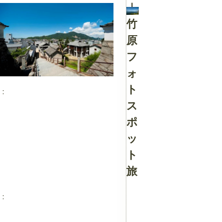
｜
竹
原
フ
ス
ォ
ト
：
ス
ポ
ッ
ト
旅
：