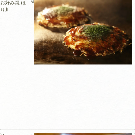
60m
お好み焼 ほ
り川