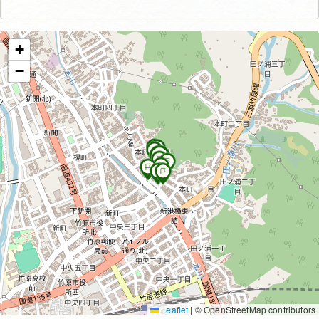
+
−
Leaflet
|
© OpenStreetMap contributors