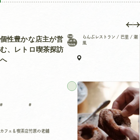
Feel
らんぷレストラン / 巴里 / 潮
個性豊かな店主が営
Eat &
風
Drink
む、レトロ喫茶探訪
へ
カフェ＆喫茶店
竹原の老舗