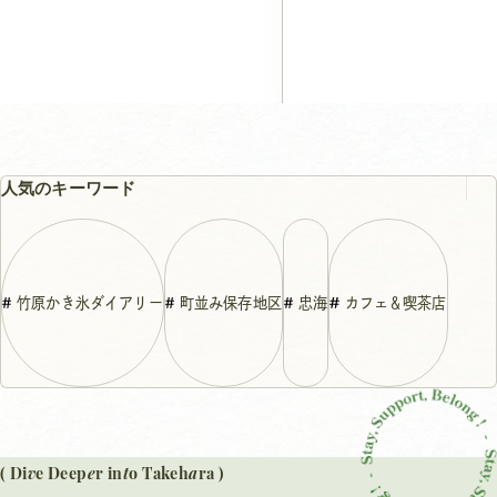
人気のキーワード
竹原かき氷ダイアリー
町並み保存地区
忠海
カフェ＆喫茶店
v
e
t
a
( Di
e Deep
r in
o Takeh
ra )