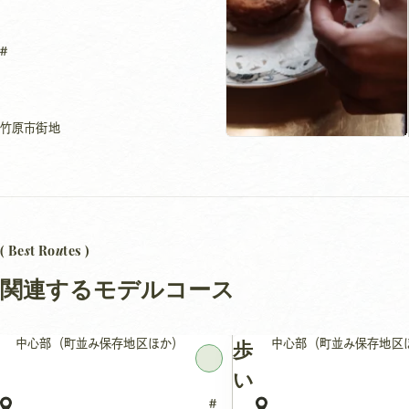
竹原市街地
s
u
( Be
t Ro
tes )
関連するモデルコース
中心部（町並み保存地区ほか）
中心部（町並み保存地区
歩
い