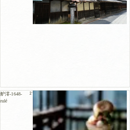
21m
舮澪-1648-
rulé