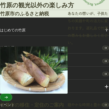
竹原の観光以外の楽しみ方
竹原市のふるさと納税
あなたの想いが、子供た
ちの笑顔や町の活力に変
わります。返礼品で竹原
はじめての竹原
の恵みもお楽しみくださ
い。
竹原点景
モデルコース
特集
スポット・体験
竹原市の移住・定住のご案内
イベント
穏やかな時間と豊かな自